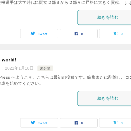
美桜選手は大学時代に関女２部Ｂから２部Ａに昇格に大きく貢献、 […
続きを読む
Tweet
0
0
o world!
日：
2021年1月18日
未分類
dPress へようこそ。こちらは最初の投稿です。編集または削除し、コ
作成を始めてください。
続きを読む
Tweet
0
0