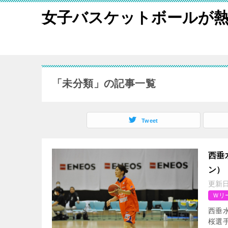
女子バスケットボールが
「未分類」の記事一覧
Tweet
西垂
ン）
更新
Ｗリ
西垂
桜選