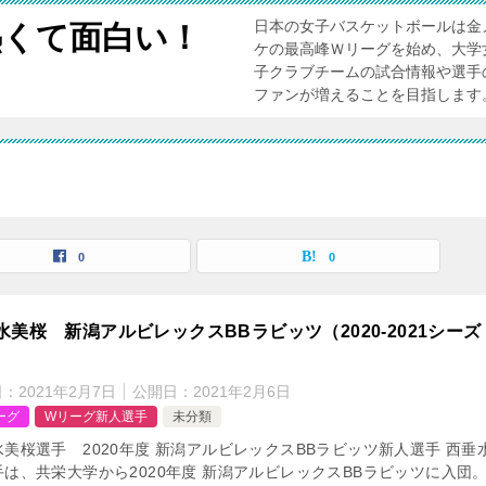
日本の女子バスケットボールは金
熱くて面白い！
ケの最高峰Ｗリーグを始め、大学
子クラブチームの試合情報や選手
ファンが増えることを目指します
0
0
水美桜 新潟アルビレックスBBラビッツ（2020-2021シーズ
日：
2021年2月7日
公開日：
2021年2月6日
ーグ
Wリーグ新人選手
未分類
水美桜選手 2020年度 新潟アルビレックスBBラビッツ新人選手 西垂
手は、共栄大学から2020年度 新潟アルビレックスBBラビッツに入団。