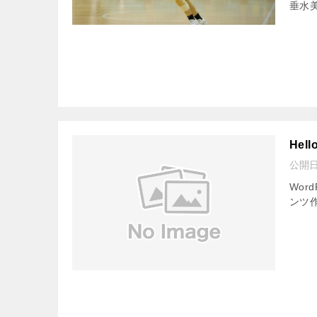
垂水
Hell
公開
Wor
ンツ