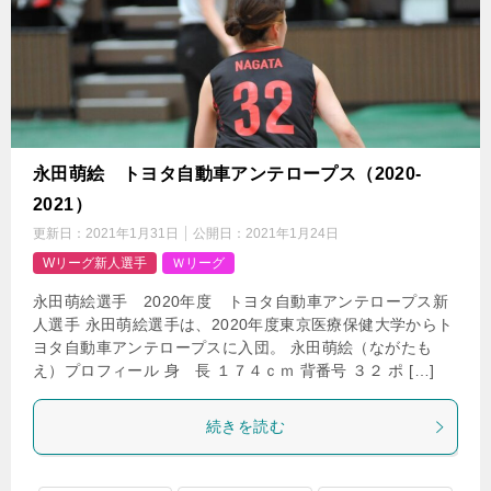
永田萌絵 トヨタ自動車アンテロープス（2020-
2021）
更新日：
2021年1月31日
公開日：
2021年1月24日
Wリーグ新人選手
Ｗリーグ
永田萌絵選手 2020年度 トヨタ自動車アンテロープス新
人選手 永田萌絵選手は、2020年度東京医療保健大学からト
ヨタ自動車アンテロープスに入団。 永田萌絵（ながたも
え）プロフィール 身 長 １７４ｃｍ 背番号 ３２ ポ […]
続きを読む