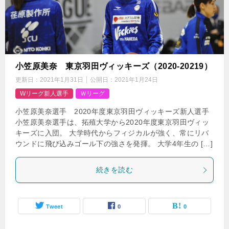
小笠原美奈 東京羽田ヴィッキーズ（2020-20219）
更新日：
2021年1月31日
公開日：
2021年1月24日
Wリーグ新人選手
Ｗリーグ
小笠原美奈選手 2020年度東京羽田ヴィッキーズ新人選手
小笠原美奈選手は、拓殖大学から2020年度東京羽田ヴィッ
キーズに入団。 大学時代からフィジカルが強く、常にリバ
ウンドに飛び込みゴール下の強さを発揮。 大学4年生の […]
続きを読む
Tweet
0
0