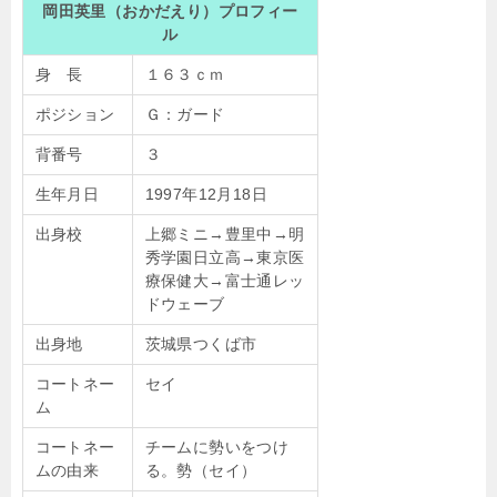
岡田英里（おかだえり）プロフィー
ル
身 長
１６３ｃｍ
ポジション
Ｇ：ガード
背番号
３
生年月日
1997年12月18日
出身校
上郷ミニ→豊里中→明
秀学園日立高→東京医
療保健大→富士通レッ
ドウェーブ
出身地
茨城県つくば市
コートネー
セイ
ム
コートネー
チームに勢いをつけ
ムの由来
る。勢（セイ）