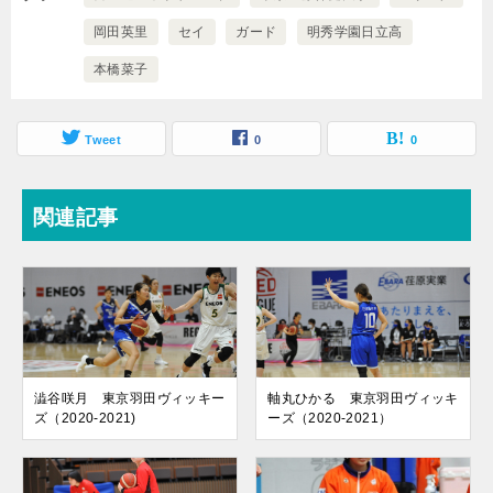
岡田英里
セイ
ガード
明秀学園日立高
本橋菜子
Tweet
0
0
関連記事
澁谷咲月 東京羽田ヴィッキー
軸丸ひかる 東京羽田ヴィッキ
ズ（2020-2021)
ーズ（2020-2021）