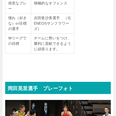
得意なプレ
積極的なオフェンス
ー
憧れ（好き
吉田亜沙美選手 （元
な）or目標
ENEOSサンフラワー
の選手
ズ）
Wリーグで
チームに勢いをつけ、
の目標
勝利に貢献できるよう
に頑張ります。
岡田英里選手 プレーフォト