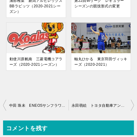
溝部稚菜 新潟アルビレックス
第22回Wリーグ レギュラー
BBラビッツ（2020-2021シー
シーズンの競技形式の変更
ズン）
勅使川原帆南 三菱電機コアラ
軸丸ひかる 東京羽田ヴィッキ
ーズ（2020-2021シーズン）
ーズ（2020-2021）
投
中田 珠未 ENEOSサンフラワーズ（2020-2021）
永田萌絵 トヨタ自動車アンテロープス（2020-2021）
稿
ナ
コメントを残す
ビ