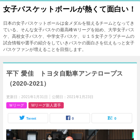
女子バスケットボールが熱くて面白い！
日本の女子バスケットボールは金メダルを狙えるチームとなってき
ている、そんな女子バスケの最高峰Ｗリーグを始め、大学女子バス
ケ、高校女子バスケ、中学女子バスケ、Ｕ１５女子クラブチームの
試合情報や選手の紹介をしていきバスケの面白さを伝えもっと女子
バスケファンが増えることを目指します。
平下 愛佳 トヨタ自動車アンテロープス
（2020-2021）
更新日：
2021年1月31日
公開日：
2021年1月23日
Ｗリーグ
Wリーグ新人選手
Tweet
0
0