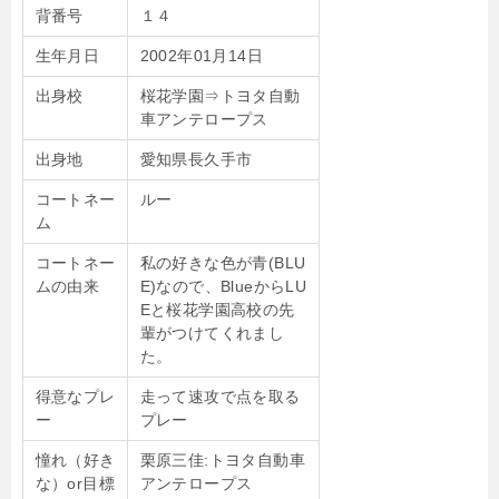
背番号
１４
生年月日
2002年01月14日
出身校
桜花学園⇒トヨタ自動
車アンテロープス
出身地
愛知県長久手市
コートネー
ルー
ム
コートネー
私の好きな色が青(BLU
ムの由来
E)なので、BlueからLU
Eと桜花学園高校の先
輩がつけてくれまし
た。
得意なプレ
走って速攻で点を取る
ー
プレー
憧れ（好き
栗原三佳:トヨタ自動車
な）or目標
アンテロープス