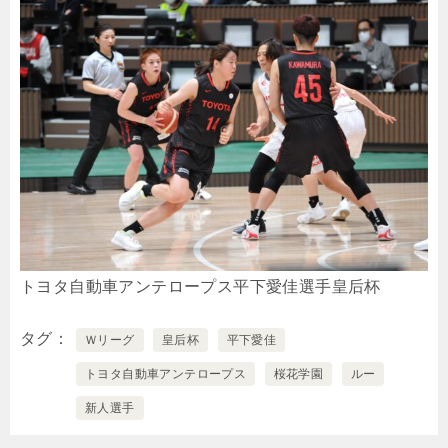
トヨタ自動車アンテロープス平下愛佳選手皇后杯
タグ
Ｗリーグ
皇后杯
平下愛佳
トヨタ自動車アンテロープス
桜花学園
ルー
新人選手